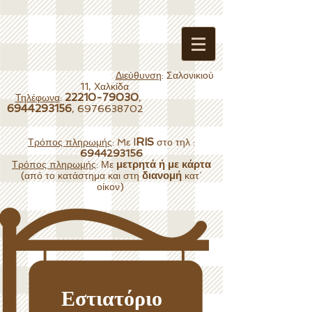
Διεύθυνση
: Σαλονικιού
11, Χαλκίδα
22210-79030
Τηλέφωνα
:
,
6944293156
,
6976638702
I
RIS
Τρόπος πληρωμής
: Mε
στο τηλ :
6944293156
μετρητά ή με κάρτα
Τρόπος πληρωμής
: Με
διανομή
(από το κατάστημα και στη
κατ΄
οίκον)
Εστιατόριο