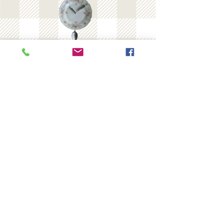
​Ελάτε να γευθείτε και να
απολαύσετε την ποικιλία και τη
νοστιμιά των φαγητών μας.
περισσότερα
Ωράριο Εστιατορίου :
Δευτέρα - Σάββατο : 11μμ -
5μμ Ωράριο Διανομής :
Δευτέρα -
Σάββατο : 11μμ - 5μμ
Delivery - Πακέτο